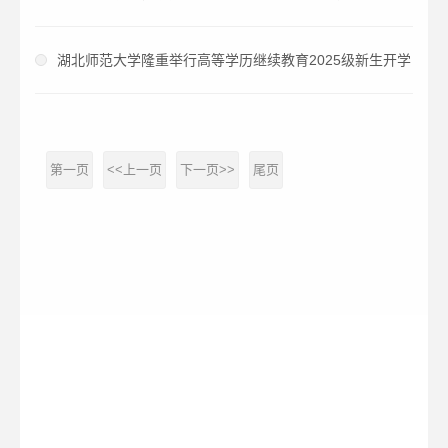
教学点开展直播教学
湖北师范大学隆重举行高等学历继续教育2025级新生开学
典礼
第一页
<<上一页
下一页>>
尾页