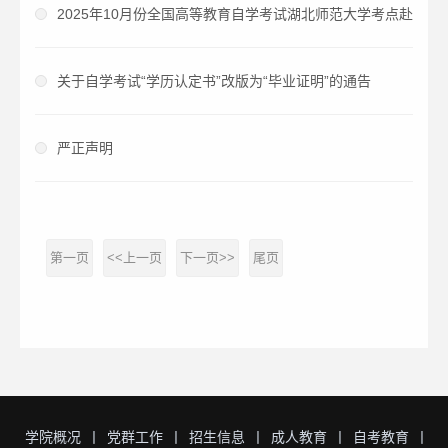
2025年10月份全国高等教育自学考试湖北师范大学考点赴
考须知
关于自学考试“学历认定书”改版为“毕业证明”的通告
严正声明
第一页
<<上一页
下一页>>
尾页
学院概况
丨
党群工作
丨
招生信息
丨
成人教育
丨
自考教育
丨